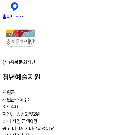
홈
피드
소개
(재)충북문화재단
청년예술지원
지원금
지원금
조회수
0
조회수
0
지원금 랭킹
2792위
최대 지원 금액
0원
공고 마감까지
마감되었어요