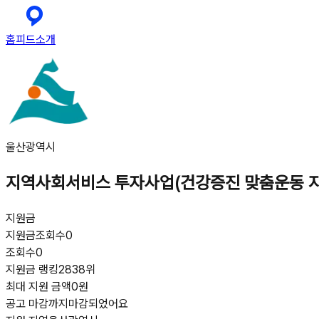
홈
피드
소개
울산광역시
지역사회서비스 투자사업(건강증진 맞춤운동 
지원금
지원금
조회수
0
조회수
0
지원금 랭킹
2838위
최대 지원 금액
0원
공고 마감까지
마감되었어요