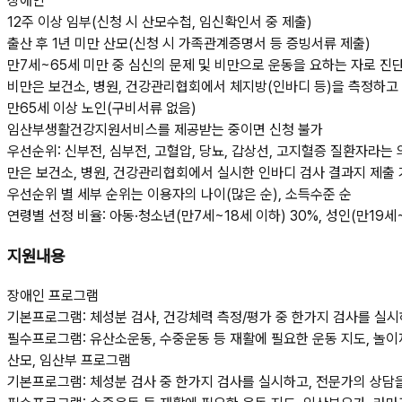
장애인
12주 이상 임부(신청 시 산모수첩, 임신확인서 중 제출)
출산 후 1년 미만 산모(신청 시 가족관계증명서 등 증빙서류 제출)
만7세~65세 미만 중 심신의 문제 및 비만으로 운동을 요하는 자로 진
비만은 보건소, 병원, 건강관리협회에서 체지방(인바디 등)을 측정하고 
만65세 이상 노인(구비서류 없음)
임산부생활건강지원서비스를 제공받는 중이면 신청 불가
우선순위: 신부전, 심부전, 고혈압, 당뇨, 갑상선, 고지혈증 질환자라는 
만은 보건소, 병원, 건강관리협회에서 실시한 인바디 검사 결과지 제출 가능)
우선순위 별 세부 순위는 이용자의 나이(많은 순), 소득수준 순
연령별 선정 비율: 아동·청소년(만7세~18세 이하) 30%, 성인(만19세~
지원내용
장애인 프로그램
기본프로그램: 체성분 검사, 건강체력 측정/평가 중 한가지 검사를 실
필수프로그램: 유산소운동, 수중운동 등 재활에 필요한 운동 지도, 놀이
산모, 임산부 프로그램
기본프로그램: 체성분 검사 중 한가지 검사를 실시하고, 전문가의 상담