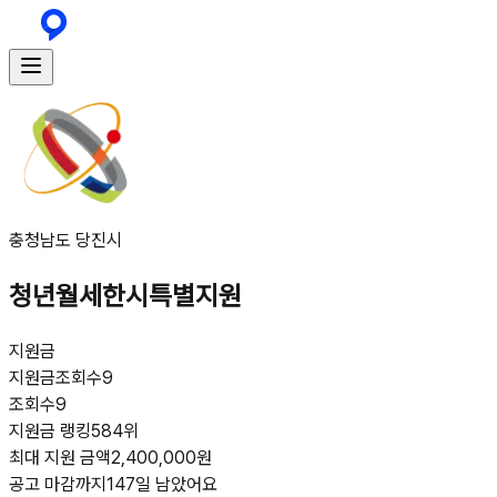
충청남도 당진시
청년월세한시특별지원
지원금
지원금
조회수
9
조회수
9
지원금 랭킹
584위
최대 지원 금액
2,400,000원
공고 마감까지
147일 남았어요