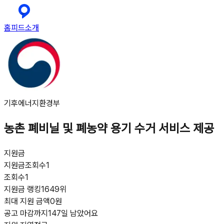
홈
피드
소개
기후에너지환경부
농촌 폐비닐 및 폐농약 용기 수거 서비스 제공
지원금
지원금
조회수
1
조회수
1
지원금 랭킹
1649위
최대 지원 금액
0원
공고 마감까지
147일 남았어요