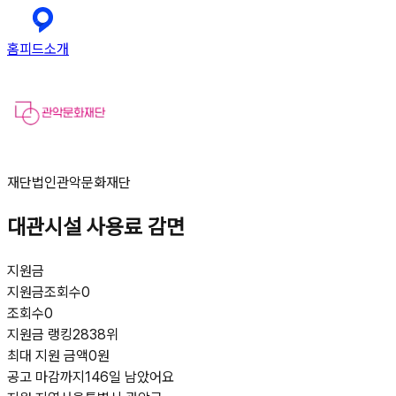
홈
피드
소개
재단법인관악문화재단
대관시설 사용료 감면
지원금
지원금
조회수
0
조회수
0
지원금 랭킹
2838위
최대 지원 금액
0원
공고 마감까지
146일 남았어요