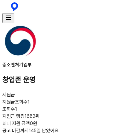
중소벤처기업부
창업존 운영
지원금
지원금
조회수
1
조회수
1
지원금 랭킹
1682위
최대 지원 금액
0원
공고 마감까지
145일 남았어요