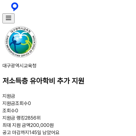
대구광역시교육청
저소득층 유아학비 추가 지원
지원금
지원금
조회수
0
조회수
0
지원금 랭킹
2856위
최대 지원 금액
200,000원
공고 마감까지
145일 남았어요