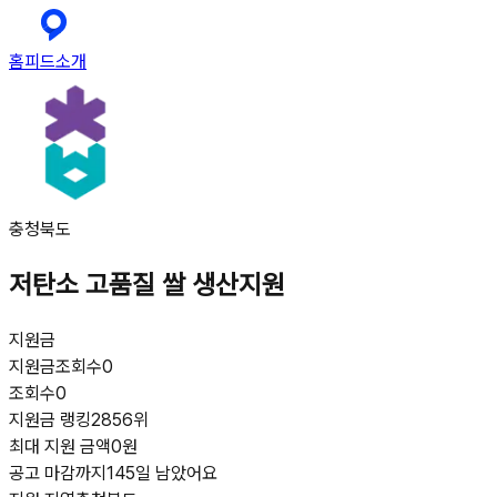
홈
피드
소개
충청북도
저탄소 고품질 쌀 생산지원
지원금
지원금
조회수
0
조회수
0
지원금 랭킹
2856위
최대 지원 금액
0원
공고 마감까지
145일 남았어요