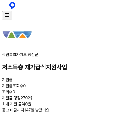
강원특별자치도 정선군
저소득층 재가급식지원사업
지원금
지원금
조회수
0
조회수
0
지원금 랭킹
2792위
최대 지원 금액
0원
공고 마감까지
147일 남았어요