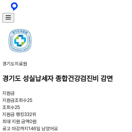
경기도의료원
경기도 성실납세자 종합건강검진비 감면
지원금
지원금
조회수
25
조회수
25
지원금 랭킹
332위
최대 지원 금액
0원
공고 마감까지
146일 남았어요