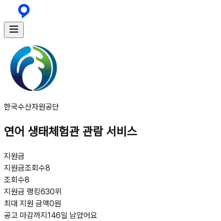
한국수산자원공단
연어 생태체험관 관람 서비스
지원금
지원금
조회수
8
조회수
8
지원금 랭킹
630위
최대 지원 금액
0원
공고 마감까지
146일 남았어요