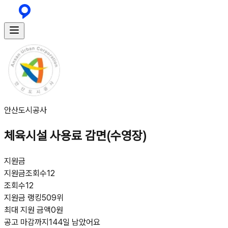
안산도시공사
체육시설 사용료 감면(수영장)
지원금
지원금
조회수
12
조회수
12
지원금 랭킹
509위
최대 지원 금액
0원
공고 마감까지
144일 남았어요