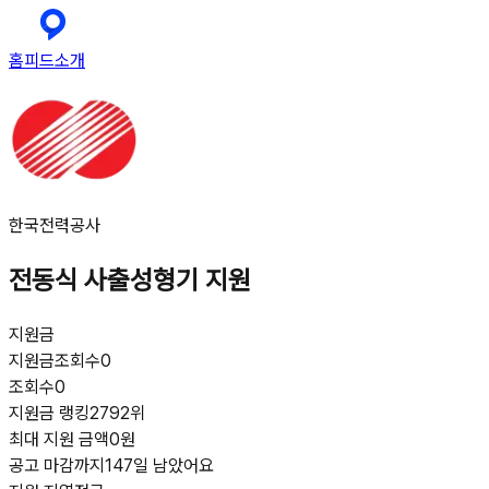
홈
피드
소개
한국전력공사
전동식 사출성형기 지원
지원금
지원금
조회수
0
조회수
0
지원금 랭킹
2792위
최대 지원 금액
0원
공고 마감까지
147일 남았어요