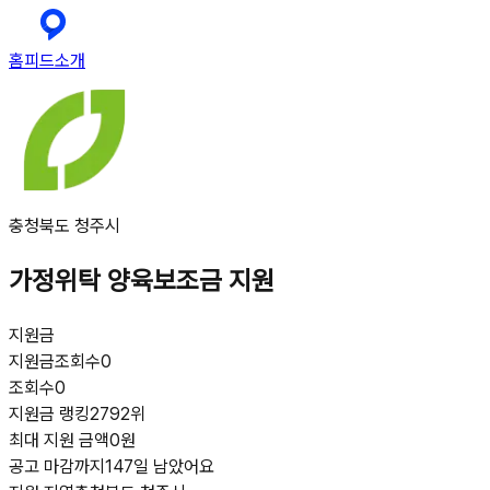
홈
피드
소개
충청북도 청주시
가정위탁 양육보조금 지원
지원금
지원금
조회수
0
조회수
0
지원금 랭킹
2792위
최대 지원 금액
0원
공고 마감까지
147일 남았어요