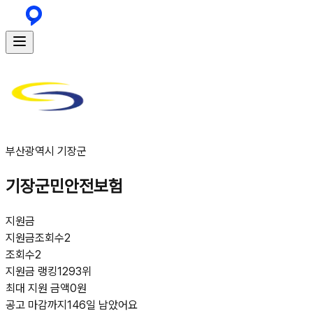
부산광역시 기장군
기장군민안전보험
지원금
지원금
조회수
2
조회수
2
지원금 랭킹
1293위
최대 지원 금액
0원
공고 마감까지
146일 남았어요